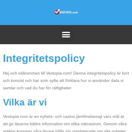
Integritetspolicy
Hej och välkommen till Vestopia.com! Denna integritetspolicy är kort
och koncist och har som syfte att förklara hur vi använder data vi
samlar och vad du har för rättigheter.
Vilka är vi
Vestopia.com är en nyhets- och casino jämförelsesajt vars mål är
att ge läsarna bättre information om olika nätcasinon. Genom våra
artiklar kommer våra läsare hålla sig uppdaterade om alla nyheter