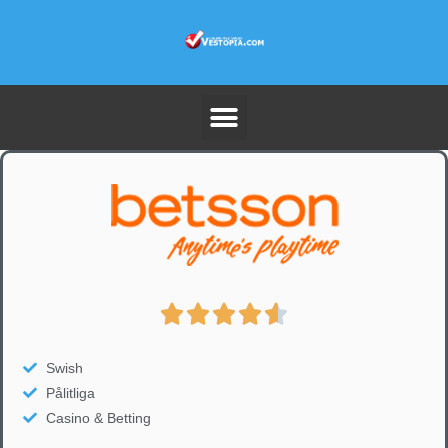





Swish
Pålitliga
Casino & Betting