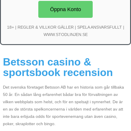
Öppna Konto
18+ | REGLER & VILLKOR GÄLLER | SPELA ANSVARSFULLT |
WWW.STODLINJEN.SE
Betsson casino &
sportsbook recension
Det svenska företaget Betsson AB har en historia som går tillbaka
50 år. En sådan lång erfarenhet bådar bra för förvaltningen av
vilken webbplats som helst, och för en spelsajt i synnerhet. De är
en av de största spelkoncernerna i världen med erfarenhet av att
inte bara erbjuda odds för sportevenemang utan även casino,
poker, skraplotter och bingo.