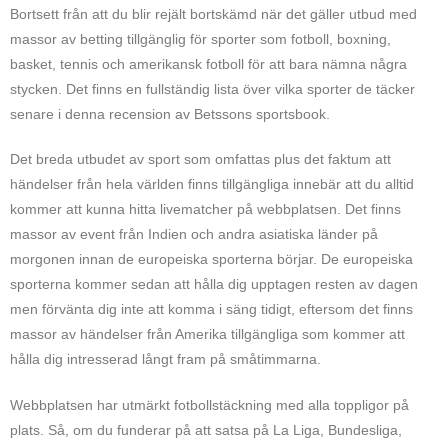
Bortsett från att du blir rejält bortskämd när det gäller utbud med
massor av betting tillgänglig för sporter som fotboll, boxning,
basket, tennis och amerikansk fotboll för att bara nämna några
stycken. Det finns en fullständig lista över vilka sporter de täcker
senare i denna recension av Betssons sportsbook.
Det breda utbudet av sport som omfattas plus det faktum att
händelser från hela världen finns tillgängliga innebär att du alltid
kommer att kunna hitta livematcher på webbplatsen. Det finns
massor av event från Indien och andra asiatiska länder på
morgonen innan de europeiska sporterna börjar. De europeiska
sporterna kommer sedan att hålla dig upptagen resten av dagen
men förvänta dig inte att komma i säng tidigt, eftersom det finns
massor av händelser från Amerika tillgängliga som kommer att
hålla dig intresserad långt fram på småtimmarna.
Webbplatsen har utmärkt fotbollstäckning med alla toppligor på
plats. Så, om du funderar på att satsa på La Liga, Bundesliga,