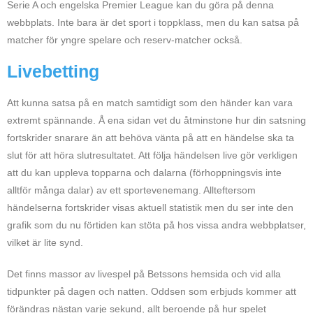
Serie A och engelska Premier League kan du göra på denna
webbplats. Inte bara är det sport i toppklass, men du kan satsa på
matcher för yngre spelare och reserv-matcher också.
Livebetting
Att kunna satsa på en match samtidigt som den händer kan vara
extremt spännande. Å ena sidan vet du åtminstone hur din satsning
fortskrider snarare än att behöva vänta på att en händelse ska ta
slut för att höra slutresultatet. Att följa händelsen live gör verkligen
att du kan uppleva topparna och dalarna (förhoppningsvis inte
alltför många dalar) av ett sportevenemang. Allteftersom
händelserna fortskrider visas aktuell statistik men du ser inte den
grafik som du nu förtiden kan stöta på hos vissa andra webbplatser,
vilket är lite synd.
Det finns massor av livespel på Betssons hemsida och vid alla
tidpunkter på dagen och natten. Oddsen som erbjuds kommer att
förändras nästan varje sekund, allt beroende på hur spelet