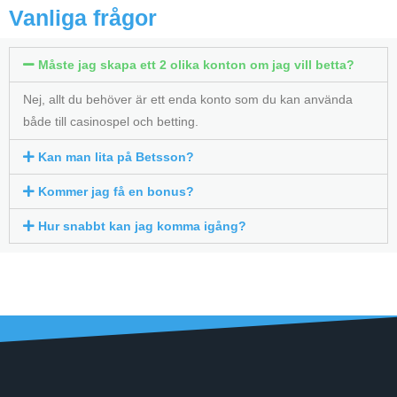
Vanliga frågor
Måste jag skapa ett 2 olika konton om jag vill betta?
Nej, allt du behöver är ett enda konto som du kan använda
både till casinospel och betting.
Kan man lita på Betsson?
Kommer jag få en bonus?
Hur snabbt kan jag komma igång?