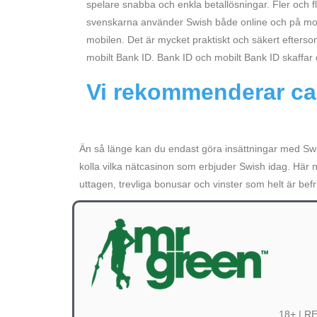
spelare snabba och enkla betallösningar. Fler och fl
svenskarna använder Swish både online och på mo
mobilen. Det är mycket praktiskt och säkert eftersom
mobilt Bank ID. Bank ID och mobilt Bank ID skaffar 
Vi rekommenderar c
Än så länge kan du endast göra insättningar med Swis
kolla vilka nätcasinon som erbjuder Swish idag. Här
uttagen, trevliga bonusar och vinster som helt är befr
18+ | 