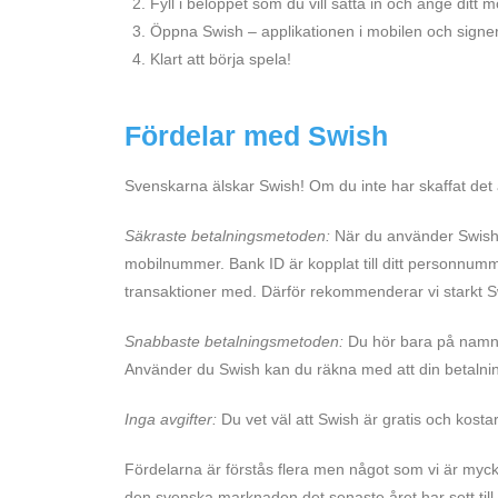
Fyll i beloppet som du vill sätta in och ange ditt
Öppna Swish – applikationen i mobilen och signe
Klart att börja spela!
Fördelar med Swish
Svenskarna älskar Swish! Om du inte har skaffat det 
Säkraste betalningsmetoden:
När du använder Swish 
mobilnummer. Bank ID är kopplat till ditt personnum
transaktioner med. Därför rekommenderar vi starkt S
Snabbaste betalningsmetoden:
Du hör bara på namnet
Använder du Swish kan du räkna med att din betalning 
Inga avgifter:
Du vet väl att Swish är gratis och kost
Fördelarna är förstås flera men något som vi är mycke
den svenska marknaden det senaste året har sett till 