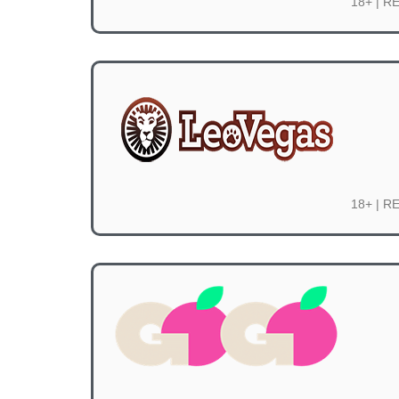
18+ | 
18+ | 