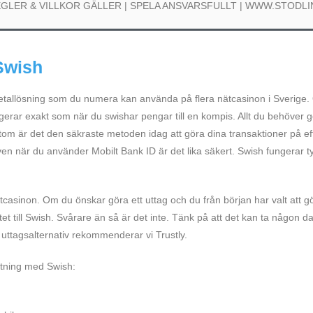
REGLER & VILLKOR GÄLLER | SPELA ANSVARSFULLT | WWW.STODLI
Swish
betallösning som du numera kan använda på flera nätcasinon i Sverige
gerar exakt som när du swishar pengar till en kompis. Allt du behöver gör
om är det den säkraste metoden idag att göra dina transaktioner på eft
ven när du använder Mobilt Bank ID är det lika säkert. Swish fungerar 
nätcasinon. Om du önskar göra ett uttag och du från början har valt at
utet till Swish. Svårare än så är det inte. Tänk på att det kan ta någon d
 uttagsalternativ rekommenderar vi Trustly.
ttning med Swish: