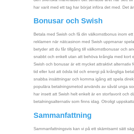
har varit med ett tag har börjat införa det med. Det är
Bonusar och Swish
Betala med Swish och få din välkomstbonus inom ett p
reklamen när nätcasinon med Swish uppmanar spelar
betyder att du får tillgång till välkomstbonusar och
snabbt och enkelt utan att behöva krångla med kort 
Swish och bonusar är ett mycket attraktivt alternativ
tid eller lust att ödsla tid och energi på krångliga beta
snabba insättningar och komma igång att spela direk
populära betalningsmetod används av såväl unga so
har insett att Swish helt enkelt är en storfavorit och dä
betalningsalternativ som finns idag. Otroligt uppskatta
Sammanfattning
Sammanfattningsvis kan vi på ett skämtsamt sätt säg