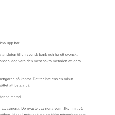
äkna upp här.
ansluten till en svensk bank och ha ett svenskt
d anses idag vara den mest säkra metoden att göra
engarna på kontot. Det tar inte ens en minut.
sättet att betala på.
v denna metod.
n nätcasinona. De nyaste casinona som tillkommit på
h säkert. Men vi märker även att äldre nätcasinon som