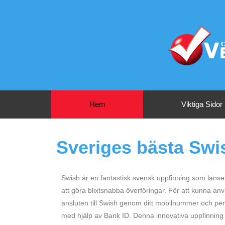
Hem
Viktiga Sidor
Sveriges bästa Swi
Swish är en fantastisk svensk uppfinning som lanser
att göra blixtsnabba överföringar. För att kunna a
ansluten till Swish genom ditt mobilnummer och pe
med hjälp av Bank ID. Denna innovativa uppfinning h