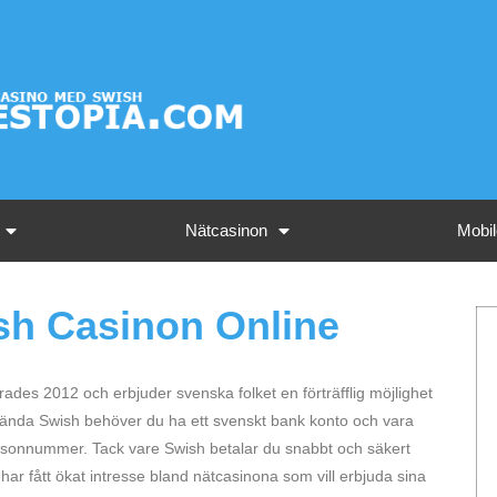
Nätcasinon
Mobil
sh Casinon Online
ades 2012 och erbjuder svenska folket en förträfflig möjlighet
nvända Swish behöver du ha ett svenskt bank konto och vara
rsonnummer. Tack vare Swish betalar du snabbt och säkert
ar fått ökat intresse bland nätcasinona som vill erbjuda sina